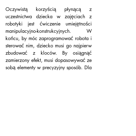
Oczywistą korzyścią płynącą z 
uczestnictwa dziecka w zajęciach z 
robotyki jest ćwiczenie umiejętności 
manipulacyjno-konstrukcyjnych. W 
końcu, by móc zaprogramować robota i 
sterować nim, dziecko musi go najpierw 
zbudować z kloców. By osiągnąć 
zamierzony efekt, musi dopasowywać ze 
sobą elementy w precyzyjny sposób. Dla 
dziecka w wieku przedszkolnym ważne 
jest również ćwiczenie siły nacisku – 
która w tym wypadku wykorzystywana 
jest podczas łączenia ze sobą 
elementów konstrukcji.