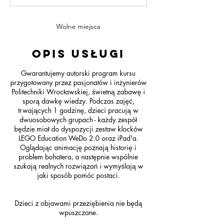
ń
c
z
Wolne miejsca
o
n
Opis usługi
y
Gwarantujemy autorski program kursu
przygotowany przez pasjonatów i inżynierów
Politechniki Wrocławskiej, świetną zabawę i
sporą dawkę wiedzy. Podczas zajęć,
trwających 1 godzinę, dzieci pracują w
dwuosobowych grupach - każdy zespół
będzie miał do dyspozycji zestaw klocków
LEGO Education WeDo 2.0 oraz iPad'a.
Oglądając animację poznają historię i
problem bohatera, a następnie wspólnie
szukają realnych rozwiązań i wymyślają w
jaki sposób pomóc postaci.
Dzieci z objawami przeziębienia nie będą
wpuszczane.