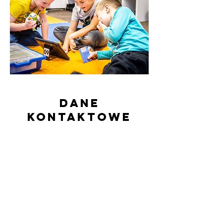
Dane
kontaktowe
536 178 464
kontakt@doktordiodak.pl
Doktor Diodak, Neptuna, Legnica, Polska