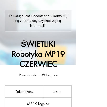
Ta usługa jest niedostępna. Skontaktuj
się z nami, aby uzyskać więcej
informacji.
ŚWIETLIKI
Robotyka MP19
CZERWIEC
Przedszkole nr 19 Legnica
44
złote
Zakończony
Z
44 zł
polskie
a
k
MP 19 Legnica
o