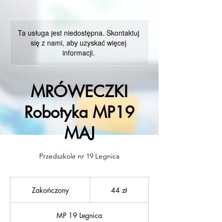
Ta usługa jest niedostępna. Skontaktuj
się z nami, aby uzyskać więcej
informacji.
MRÓWECZKI
Robotyka MP19
MAJ
Przedszkole nr 19 Legnica
44
złote
Zakończony
Z
44 zł
polskie
a
k
MP 19 Legnica
o