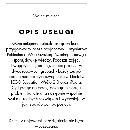
ń
c
z
Wolne miejsca
o
n
Opis usługi
y
Gwarantujemy autorski program kursu
przygotowany przez pasjonatów i inżynierów
Politechniki Wrocławskiej, świetną zabawę i
sporą dawkę wiedzy. Podczas zajęć,
trwających 1 godzinę, dzieci pracują w
dwuosobowych grupach - każdy zespół
będzie miał do dyspozycji zestaw klocków
LEGO Education WeDo 2.0 oraz iPad'a.
Oglądając animację poznają historię i
problem bohatera, a następnie wspólnie
szukają realnych rozwiązań i wymyślają w
jaki sposób pomóc postaci.
Dzieci z objawami przeziębienia nie będą
wpuszczane.