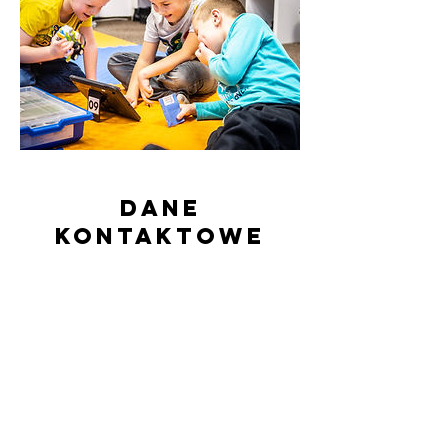
Dane
kontaktowe
536 178 464
kontakt@doktordiodak.pl
Doktor Diodak, Neptuna, Legnica, Polska