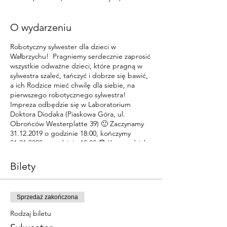
O wydarzeniu
Robotyczny sylwester dla dzieci w
Wałbrzychu! Pragniemy serdecznie zaprosić
wszystkie odważne dzieci, które pragną w
sylwestra szaleć, tańczyć i dobrze się bawić,
a ich Rodzice mieć chwilę dla siebie, na
pierwszego robotycznego sylwestra!
Impreza odbędzie się w Laboratorium
Doktora Diodaka (Piaskowa Góra, ul.
Obrońców Westerplatte 39) 🙂 Zaczynamy
31.12.2019 o godzinie 18:00, kończymy
01.01.2020 o godzinie 10:00 😱 Koszt udziału
w sylwestrze wynosi 200 zł. Dla dzieci
uczęszczających na nasze zajęcia
Bilety
przewidujemy atrakcyjne rabaty:
Dla dzieci uczeszczajacych na kurs "W
Sprzedaż zakończona
zwierzogrodzie" 10% znizki przy zapisie do
konca listopada lub 5% znizki przy zapisie do
Rodzaj biletu
15 grudnia.