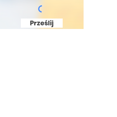
Prześlij
KONTAKT
Doktor Diodak
tel. 1:
536 178 464
(pon-pt 10:00-17:00)
mail:
kontakt@doktordiodak.pl