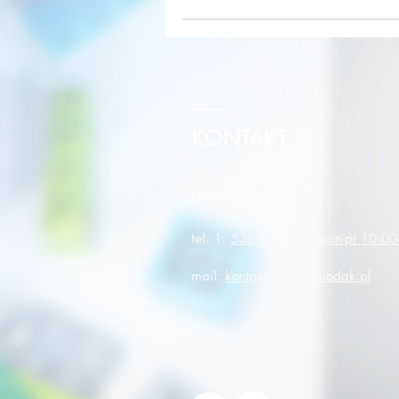
KONTAKT
Doktor Diodak
tel. 1:
536 178 464
(pon-pt 10:00
mail:
kontakt@doktordiodak.pl