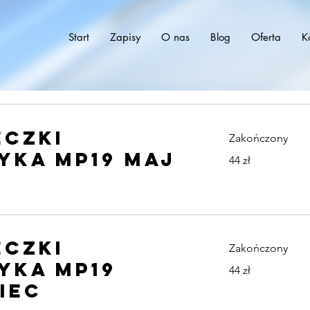
Start
Zapisy
O nas
Blog
Oferta
K
CZKI
Zakończony
yka MP19 MAJ
44
44 zł
złote
polskie
CZKI
Zakończony
yka MP19
44
44 zł
złote
polskie
IEC