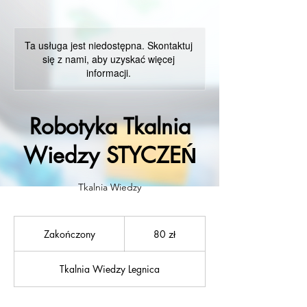
Ta usługa jest niedostępna. Skontaktuj
się z nami, aby uzyskać więcej
informacji.
Robotyka Tkalnia
Wiedzy STYCZEŃ
Tkalnia Wiedzy
80
złotych
Zakończony
Z
80 zł
polskich
a
k
Tkalnia Wiedzy Legnica
o
ń
c