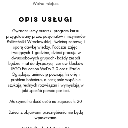
z
Wolne miejsca
o
n
Opis usługi
y
Gwarantujemy autorski program kursu
przygotowany przez pasjonatów i inżynierów
Politechniki Wrocławskiej, świetną zabawę i
sporą dawkę wiedzy. Podczas zajęć,
trwających 1 godzinę, dzieci pracują w
dwuosobowych grupach - każdy zespół
będzie miał do dyspozycji zestaw klocków
LEGO Education WeDo 2.0 oraz iPad'a.
Oglądając animację poznają historię i
problem bohatera, a następnie wspólnie
szukają realnych rozwiązań i wymyślają w
jaki sposób pomóc postaci.
Maksymalna ilość osób na zajęciach: 20
Dzieci z objawami przeziębienia nie będą
wpuszczane.